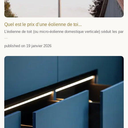
Quel est le prix d’une éolienne de toi...
L’éolienne de toit (ou micro-éolienne domestique verticale) séduit les par
...
published on 19 janvier 2026