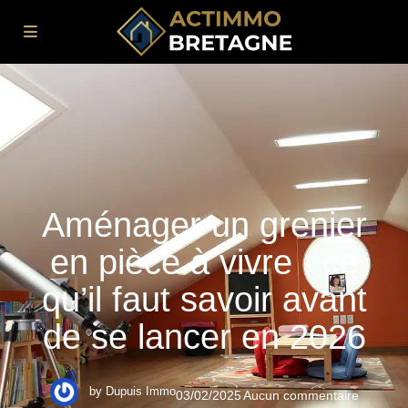
Aménager un grenier
en pièce à vivre : ce
qu’il faut savoir avant
de se lancer en 2026
by
Dupuis Immo
03/02/2025
Aucun commentaire