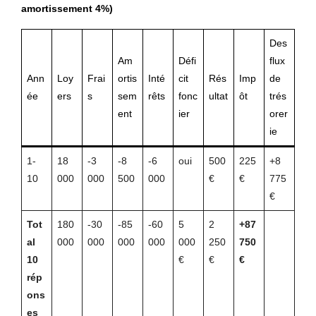
amortissement 4%)
Des
Am
Défi
flux
Ann
Loy
Frai
ortis
Inté
cit
Rés
Imp
de
ée
ers
s
sem
rêts
fonc
ultat
ôt
trés
ent
ier
orer
ie
1-
18
-3
-8
-6
oui
500
225
+8
10
000
000
500
000
€
€
775
€
Tot
180
-30
-85
-60
5
2
+87
al
000
000
000
000
000
250
750
10
€
€
€
rép
ons
es