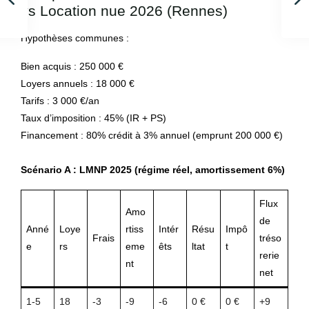
vs Location nue 2026 (Rennes)
Hypothèses communes :
Bien acquis : 250 000 €
Loyers annuels : 18 000 €
Tarifs : 3 000 €/an
Taux d’imposition : 45% (IR + PS)
Financement : 80% crédit à 3% annuel (emprunt 200 000 €)
Scénario A : LMNP 2025 (régime réel, amortissement 6%)
Flux
Amo
de
Anné
Loye
rtiss
Intér
Résu
Impô
Frais
tréso
e
rs
eme
êts
ltat
t
rerie
nt
net
1-5
18
-3
-9
-6
0 €
0 €
+9