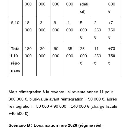
000
000
000
000
(défi
000
cit)
€
6-10
18
-3
-9
-1
5
2
+7
000
000
000
000
000
250
750
€
€
€
Tota
180
-30
-90
-35
25
11
+73
l 10
000
000
000
000
000
250
750
répo
€
€
€
nses
Mais réintégration à la revente : si revente année 11 pour
300 000 €, plus-value avant réintégration = 50 000 €, après
réintégration = 50 000 + 90 000 = 140 000 € (charge fiscale
+40 500 €)
Scénario B : Localisation nue 2026 (régime réel,