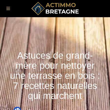
Astuces de grand-
mère pour nettoyer
une terrasse en bois :
7 recettes naturelles
qui marchent