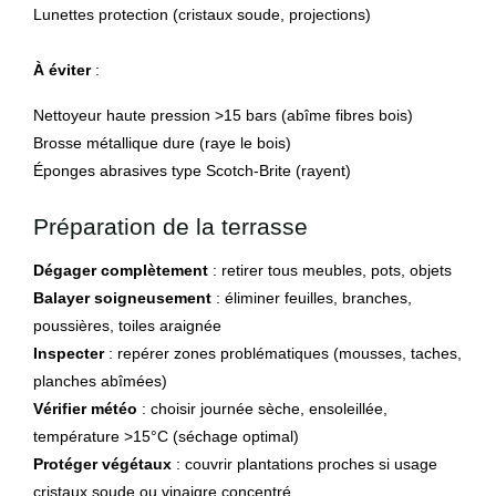
Lunettes protection (cristaux soude, projections)
À éviter
:
Nettoyeur haute pression >15 bars (abîme fibres bois)
Brosse métallique dure (raye le bois)
Éponges abrasives type Scotch-Brite (rayent)
Préparation de la terrasse
Dégager complètement
: retirer tous meubles, pots, objets
Balayer soigneusement
: éliminer feuilles, branches,
poussières, toiles araignée
Inspecter
: repérer zones problématiques (mousses, taches,
planches abîmées)
Vérifier météo
: choisir journée sèche, ensoleillée,
température >15°C (séchage optimal)
Protéger végétaux
: couvrir plantations proches si usage
cristaux soude ou vinaigre concentré