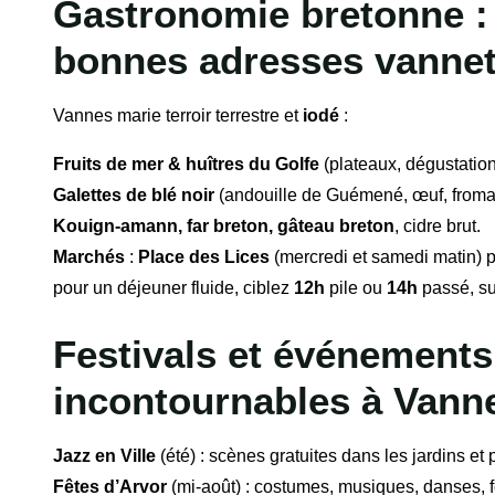
Gastronomie bretonne : s
bonnes adresses vannet
Vannes marie terroir terrestre et
iodé
:
Fruits de mer & huîtres du Golfe
(plateaux, dégustatio
Galettes de blé noir
(andouille de Guémené, œuf, froma
Kouign-amann, far breton, gâteau breton
, cidre brut.
Marchés
:
Place des Lices
(mercredi et samedi matin) 
pour un déjeuner fluide, ciblez
12h
pile ou
14h
passé, sur
Festivals et événements
incontournables à Vann
Jazz en Ville
(été) : scènes gratuites dans les jardins et 
Fêtes d’Arvor
(mi-août) : costumes, musiques, danses, fe