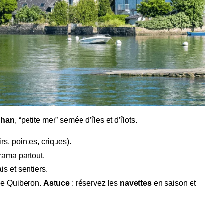
ihan
, “petite mer” semée d’îles et d’îlots.
s, pointes, criques).
orama partout.
is et sentiers.
 de Quiberon.
Astuce
: réservez les
navettes
en saison et
.