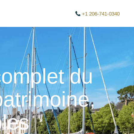
+1 206-741-0340
complet du
atrimoine,
bles