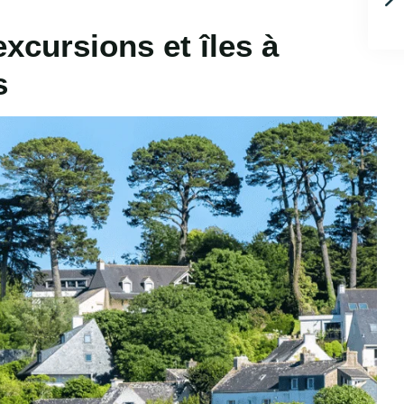
xcursions et îles à
s