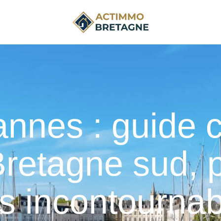
nnes : guide 
retagne sud, p
tes incontourna