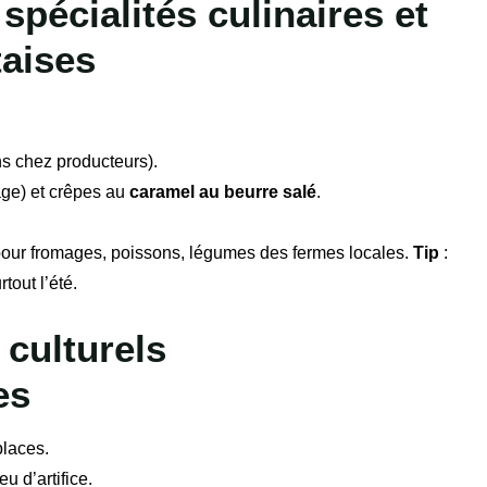
pécialités culinaires et
aises
ns chez producteurs).
ge) et crêpes au
caramel au beurre salé
.
pour fromages, poissons, légumes des fermes locales.
Tip
:
tout l’été.
 culturels
es
places.
u d’artifice.