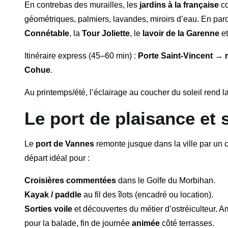
En contrebas des murailles, les
jardins à la française
co
géométriques, palmiers, lavandes, miroirs d’eau. En parco
Connétable
, la
Tour Joliette
, le
lavoir de la Garenne
et
Itinéraire express (45–60 min) :
Porte Saint-Vincent → 
Cohue
.
Au printemps/été, l’éclairage au coucher du soleil rend 
Le port de plaisance et 
Le
port de Vannes
remonte jusque dans la ville par un 
départ idéal pour :
Croisières commentées
dans le Golfe du Morbihan.
Kayak / paddle
au fil des îlots (encadré ou location).
Sorties voile
et découvertes du métier d’ostréiculteur. A
pour la balade, fin de journée
animée
côté terrasses.