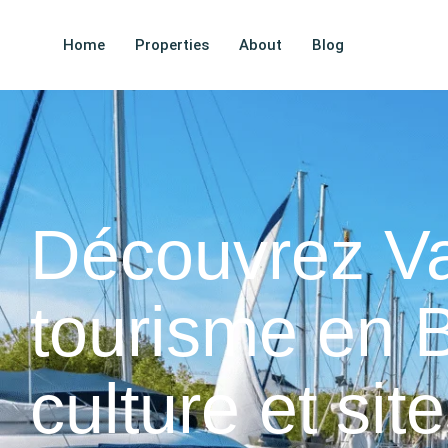
Home
Properties
About
Blog
Découvrez Va
tourisme en B
culture et si