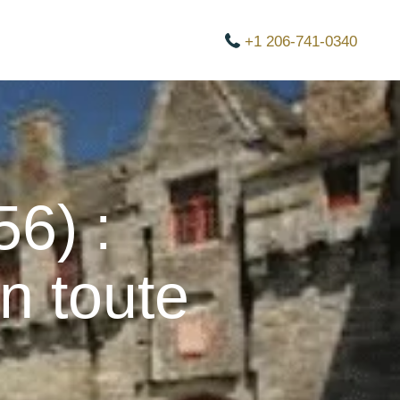
+1 206-741-0340
6) :
en toute