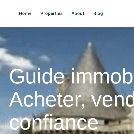
Home
Properties
About
Blog
Guide immobil
Acheter, vend
confiance