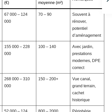
(€)
moyenne (m²)
67 000 – 124
70 – 90
Souvent à
000
rénover,
potentiel
d’aménagement
155 000 – 228
100 – 140
Avec jardin,
000
prestations
modernes, DPE
correct
268 000 – 310
150 – 200+
Vue canal,
000
grand terrain,
cachet
historique
52 000 – 124
800 – 2000
Périphérie,