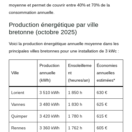
moyenne et permet de couvrir entre 40% et 70% de la
consommation annuelle.
Production énergétique par ville
bretonne (octobre 2025)
Voici la production énergétique annuelle moyenne dans les
principales villes bretonnes pour une installation de 3 kWc :
Production
Ensoleilleme
Économies
Ville
annuelle
nt
annuelles
(kWh)
(heures/an)
estimées*
Lorient
3 510 kWh
1 850 h
630 €
Vannes
3 480 kWh
1 830 h
625 €
Quimper
3 420 kWh
1 780 h
615 €
Rennes
3 360 kWh
1 762 h
605 €