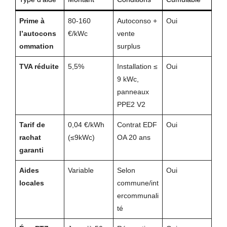
Prime à
80-160
Autoconso +
Oui
l’autocons
€/kWc
vente
ommation
surplus
TVA réduite
5,5%
Installation ≤
Oui
9 kWc,
panneaux
PPE2 V2
Tarif de
0,04 €/kWh
Contrat EDF
Oui
rachat
(≤9kWc)
OA 20 ans
garanti
Aides
Variable
Selon
Oui
locales
commune/int
ercommunali
té