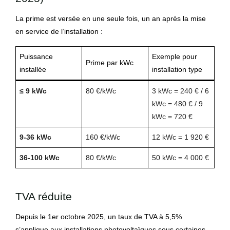
La prime est versée en une seule fois, un an après la mise
en service de l’installation :
Puissance
Exemple pour
Prime par kWc
installée
installation type
≤ 9 kWc
80 €/kWc
3 kWc = 240 € / 6
kWc = 480 € / 9
kWc = 720 €
9-36 kWc
160 €/kWc
12 kWc = 1 920 €
36-100 kWc
80 €/kWc
50 kWc = 4 000 €
TVA réduite
Depuis le 1er octobre 2025, un taux de TVA à 5,5%
s’applique aux installations photovoltaïques sous certaines