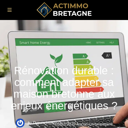
Rénovation durable :
comment adapter sa
maison bretonne aux
enjeux énergétiques ?
by
Dupuis Immo
03/02/2025
Aucun commentaire